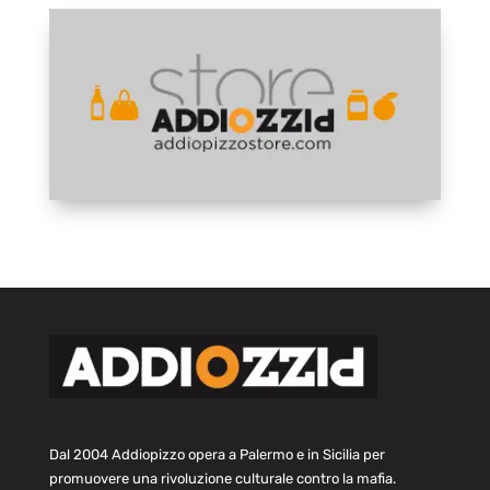
Dal 2004 Addiopizzo opera a Palermo e in Sicilia per
promuovere una rivoluzione culturale contro la mafia.