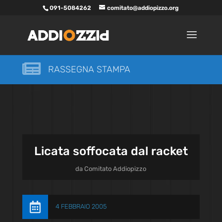
091-5084262
comitato@addiopizzo.org

RASSEGNA STAMPA
Licata soffocata dal racket
da
Comitato Addiopizzo

4 FEBBRAIO 2005