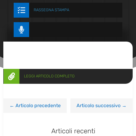

RASSEGNA STAMPA


LEGGI ARTICOLO COMPLETO
←
Articolo precedente
Articolo successivo
→
Articoli recenti