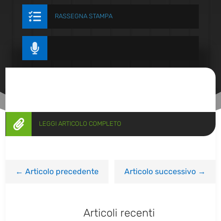

RASSEGNA STAMPA


LEGGI ARTICOLO COMPLETO
←
Articolo precedente
Articolo successivo
→
Articoli recenti