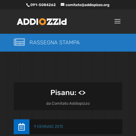
091-5084262
comitato@addiopizzo.org

RASSEGNA STAMPA
Pisanu: <
>
da
Comitato Addiopizzo

9 GENNAIO 2013