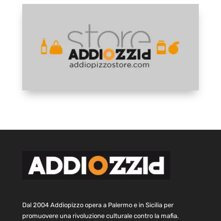
Dal 2004 Addiopizzo opera a Palermo e in Sicilia per
promuovere una rivoluzione culturale contro la mafia.