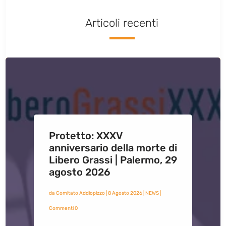
Articoli recenti
Protetto: XXXV
anniversario della morte di
Libero Grassi | Palermo, 29
agosto 2026
da
Comitato Addiopizzo
|
8 Agosto 2026
|
NEWS
|
Commenti 0