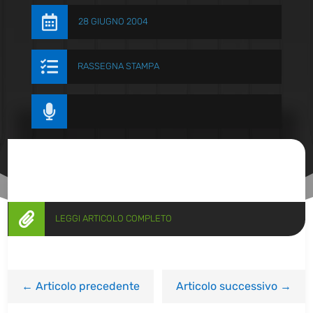

28 GIUGNO 2004

RASSEGNA STAMPA


LEGGI ARTICOLO COMPLETO
←
Articolo precedente
Articolo successivo
→