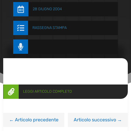

28 GIUGNO 2004

RASSEGNA STAMPA


LEGGI ARTICOLO COMPLETO
←
Articolo precedente
Articolo successivo
→