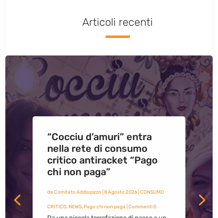
Articoli recenti
“Cocciu d’amuri” entra
nella rete di consumo
critico antiracket “Pago
chi non paga”
da
Comitato Addiopizzo
|
8 Agosto 2026
|
CONSUMO
CRITICO
,
NEWS
,
Pago chi non paga
| Commenti 0
Da una piccola torrefazione di paese a un