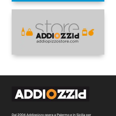
Dal 2004 Addiopizzo opera a Palermo e in Sicilia per