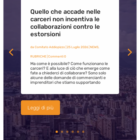
Quello che accade nelle
carceri non incentiva le
collaborazioni contro le
estorsioni
da
Comitato Addiopizzo
|
25 Luglio 2026
|
NEWS
,
RUBRICHE
| Commenti 0
Ma come è possibile? Come funzionano le
carceri? E alla luce di ciò che emerge come
fate a chiederci di collaborare? Sono solo
alcune delle domande di commercianti e
imprenditori che stiamo supportando
Leggi di più