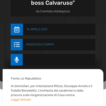
boss Calvaruso”
da
Comitato Addiopizzo

14 APRILE 2021

RASSEGNA STAMPA

Fonte:
La Repubblica
Ai domiciliari, per intestazione fittizia, Giuseppe Amato e il
fratello Benedetto. L’inchiesta dei carabinieri e della
procura sulla riorganizzazione di Cosa nostra.
Leggi l’articolo