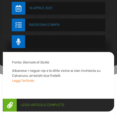

14 APRILE 2021

RASSEGNA STAMPA

Fonte:
Giornale di Sicilia
Albanese: i negozi vip e le ditte vicine ai clan Inchiesta su
Calvaruso, arrestati due fratelli.
Leggi l’articolo

LEGGI ARTICOLO COMPLETO