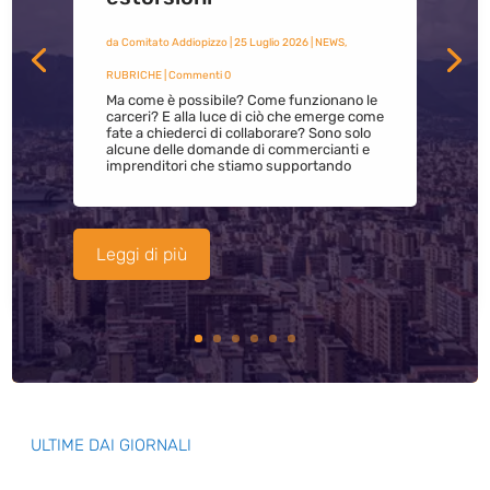
da
Comitato Addiopizzo
|
25 Luglio 2026
|
NEWS
,
RUBRICHE
| Commenti 0
Ma come è possibile? Come funzionano le
carceri? E alla luce di ciò che emerge come
fate a chiederci di collaborare? Sono solo
alcune delle domande di commercianti e
imprenditori che stiamo supportando
Leggi di più
ULTIME DAI GIORNALI