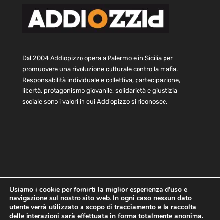
Dal 2004 Addiopizzo opera a Palermo e in Sicilia per
promuovere una rivoluzione culturale contro la mafia.
Responsabilità individuale e collettiva, partecipazione,
libertà, protagonismo giovanile, solidarietà e giustizia
sociale sono i valori in cui Addiopizzo si riconosce.
Usiamo i cookie per fornirti la miglior esperienza d'uso e
navigazione sul nostro sito web. In ogni caso nessun dato
Home
Statuto e bilancio
Contatti
utente verrà utilizzato a scopo di tracciamento e la raccolta
Privacy
Cookie
Child Protection Policy
delle interazioni sarà effettuata in forma totalmente anonima.