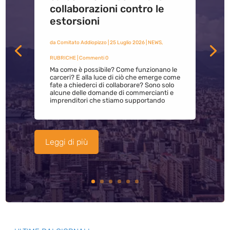
collaborazioni contro le
estorsioni
da
Comitato Addiopizzo
|
25 Luglio 2026
|
NEWS
,
RUBRICHE
| Commenti 0
Ma come è possibile? Come funzionano le
carceri? E alla luce di ciò che emerge come
fate a chiederci di collaborare? Sono solo
alcune delle domande di commercianti e
imprenditori che stiamo supportando
Leggi di più