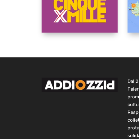
Dal 
Paler
prom
cultu
Respo
colle
prot
solid