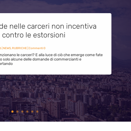
de nelle carceri non incentiva
i contro le estorsioni
6
|
NEWS
,
RUBRICHE
| Commenti 0
zionano le carceri? E alla luce di ciò che emerge come fate
ono solo alcune delle domande di commercianti e
ortando