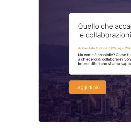
Quello che acca
le collaborazion
da
Comitato Addiopizzo
|
25 Luglio 202
Ma come è possibile? Come fun
a chiederci di collaborare? S
imprenditori che stiamo supp
Leggi di più