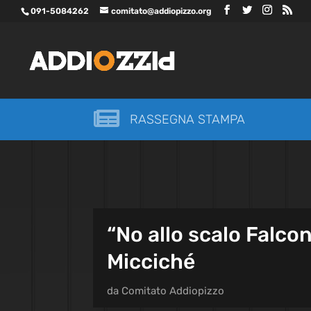
091-5084262
comitato@addiopizzo.org

RASSEGNA STAMPA
“No allo scalo Falco
Micciché
da
Comitato Addiopizzo