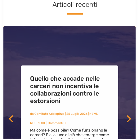
Articoli recenti
Quello che accade nelle
carceri non incentiva le
collaborazioni contro le
estorsioni
da
Comitato Addiopizzo
|
25 Luglio 2026
|
NEWS
,
RUBRICHE
| Commenti 0
Ma come è possibile? Come funzionano le
carceri? E alla luce di ciò che emerge come