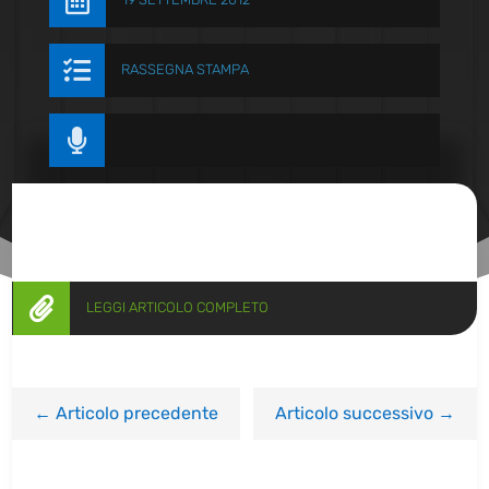


RASSEGNA STAMPA


LEGGI ARTICOLO COMPLETO
←
Articolo precedente
Articolo successivo
→