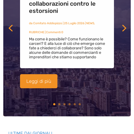
collaborazioni contro le
estorsioni
da
Comitato Addiopizzo
|
25 Luglio 2026
|
NEWS
,
RUBRICHE
| Commenti 0
Ma come è possibile? Come funzionano le
carceri? E alla luce di ciò che emerge come
fate a chiederci di collaborare? Sono solo
alcune delle domande di commercianti e
imprenditori che stiamo supportando
Leggi di più
ULTIME DAI GIORNALI