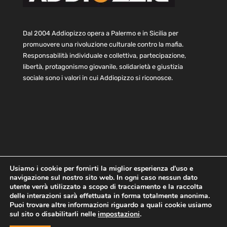
Dal 2004 Addiopizzo opera a Palermo e in Sicilia per
promuovere una rivoluzione culturale contro la mafia.
Responsabilità individuale e collettiva, partecipazione,
libertà, protagonismo giovanile, solidarietà e giustizia
sociale sono i valori in cui Addiopizzo si riconosce.
Usiamo i cookie per fornirti la miglior esperienza d'uso e
navigazione sul nostro sito web. In ogni caso nessun dato
Home
Statuto e bilancio
Contatti
utente verrà utilizzato a scopo di tracciamento e la raccolta
Privacy
Cookie
Child Protection Policy
delle interazioni sarà effettuata in forma totalmente anonima.
Puoi trovare altre informazioni riguardo a quali cookie usiamo
sul sito o disabilitarli nelle
impostazioni
.
Copyright © 2021 AddioPizzo | Tutti i diritti riservati | Sede