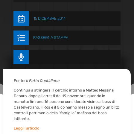

15 DICEMBRE 2014

RASSEGNA STAMPA

Fonte:
Il Fatto Quotidiano
Continua a stringersi il cerchio intorno a Matteo Messina
Denaro, dopo gli arresti del 19 novembre, quando in
manette finirono 16 persone considerate vicino al boss di
Castelvetrano, il Ros e il Gico hanno messo a segno un blitz
contro il patrimonio della “famiglia” mafiosa del boss
latitante.
Leggi l’articolo