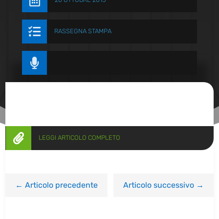


RASSEGNA STAMPA


LEGGI ARTICOLO COMPLETO
←
Articolo precedente
Articolo successivo
→