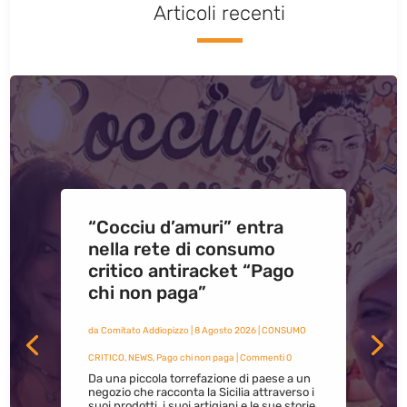
Articoli recenti
“Cocciu d’amuri” entra
nella rete di consumo
critico antiracket “Pago
chi non paga”
da
Comitato Addiopizzo
|
8 Agosto 2026
|
CONSUMO
CRITICO
,
NEWS
,
Pago chi non paga
| Commenti 0
Da una piccola torrefazione di paese a un
negozio che racconta la Sicilia attraverso i
suoi prodotti, i suoi artigiani e le sue storie.