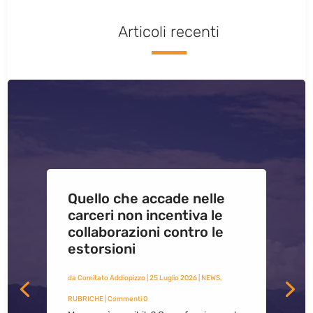
Articoli recenti
Quello che accade nelle
carceri non incentiva le
collaborazioni contro le
estorsioni
da
Comitato Addiopizzo
|
25 Luglio 2026
|
NEWS
,
RUBRICHE
| Commenti 0