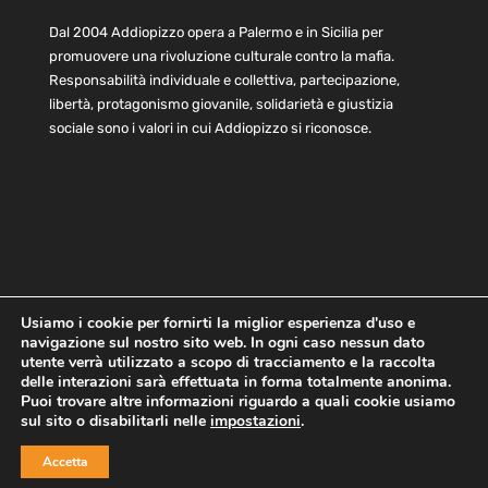
Dal 2004 Addiopizzo opera a Palermo e in Sicilia per
promuovere una rivoluzione culturale contro la mafia.
Responsabilità individuale e collettiva, partecipazione,
libertà, protagonismo giovanile, solidarietà e giustizia
sociale sono i valori in cui Addiopizzo si riconosce.
Usiamo i cookie per fornirti la miglior esperienza d'uso e
navigazione sul nostro sito web. In ogni caso nessun dato
Home
Statuto e bilancio
Contatti
utente verrà utilizzato a scopo di tracciamento e la raccolta
Privacy
Cookie
Child Protection Policy
delle interazioni sarà effettuata in forma totalmente anonima.
Puoi trovare altre informazioni riguardo a quali cookie usiamo
sul sito o disabilitarli nelle
impostazioni
.
Copyright © 2021 AddioPizzo | Tutti i diritti riservati | Sede
Accetta
Centrale: via Lincoln 131, 90133 Palermo