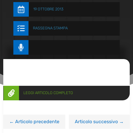

19 OTTOBRE 2013

RASSEGNA STAMPA


LEGGI ARTICOLO COMPLETO
←
Articolo precedente
Articolo successivo
→