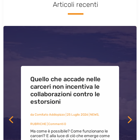
Articoli recenti
Quello che accade nelle
carceri non incentiva le
collaborazioni contro le
estorsioni
da
Comitato Addiopizzo
|
25 Luglio 2026
|
NEWS
,
RUBRICHE
| Commenti 0
Ma come è possibile? Come funzionano le
carceri? E alla luce di ciò che emerge come