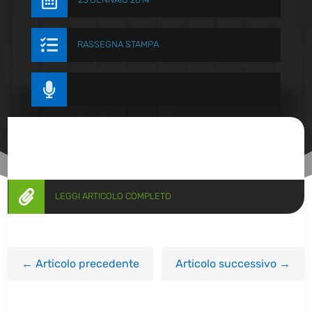


RASSEGNA STAMPA


LEGGI ARTICOLO COMPLETO
←
Articolo precedente
Articolo successivo
→