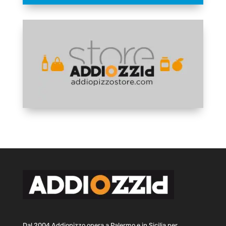
Dal 2004 Addiopizzo opera a Palermo e in Sicilia per