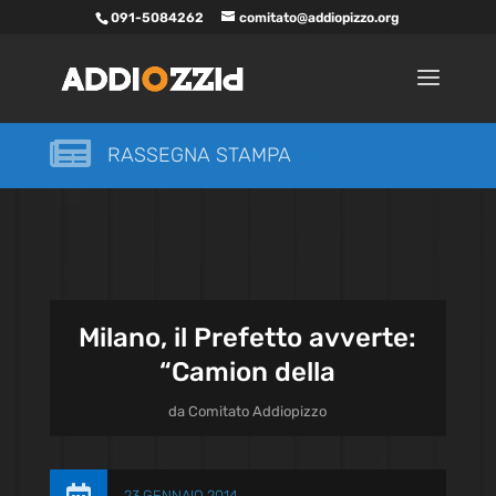
091-5084262
comitato@addiopizzo.org

RASSEGNA STAMPA
Milano, il Prefetto avverte:
“Camion della
da
Comitato Addiopizzo
23 GENNAIO 2014