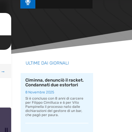

ULTIME DAI GIORNALI
→
Ciminna, denunciò il racket.
Condannati due estortori
8 Novembre 2025
Si è concluso con 8 anni di carcere
per Filippo Cimilluca e 6 per Vito
Pampinella il processo nato dalle
dichiarazioni del gestore di un bar,
che pagò per paura.