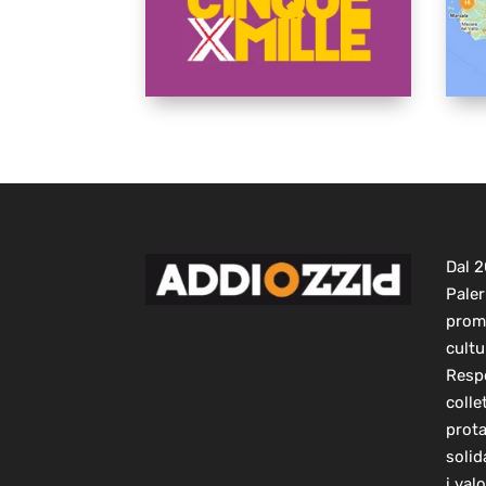
Dal 
Paler
prom
cultu
Respo
colle
prot
solid
i val