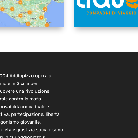
2004 Addiopizzo opera a
mo e in Sicilia per
uovere una rivoluzione
rale contro la mafia.
nsabilità individuale e
ttiva, partecipazione, libertà,
agonismo giovanile,
arietà e giustizia sociale sono
ori in cui Addiopizzo si