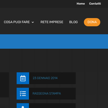
Home
Contatti
COSA PUOI FARE
RETE IMPRESE
BLOG
DONA

23 GENNAIO 2014

RASSEGNA STAMPA