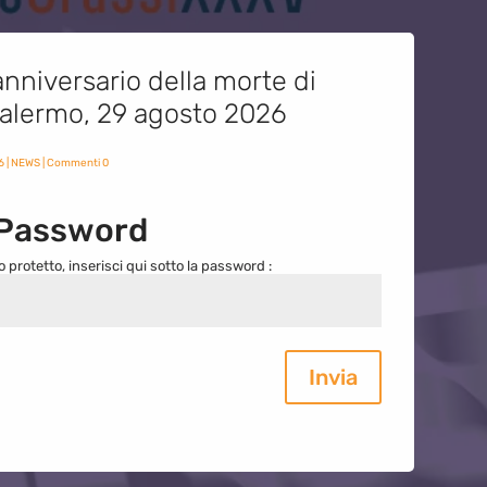
nniversario della morte di
 Palermo, 29 agosto 2026
6
|
NEWS
| Commenti 0
 Password
o protetto, inserisci qui sotto la password :
Invia