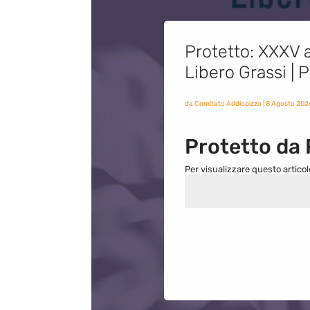
Protetto: XXXV a
Libero Grassi |
da
Comitato Addiopizzo
|
8 Agosto 202
Protetto da
Per visualizzare questo articol