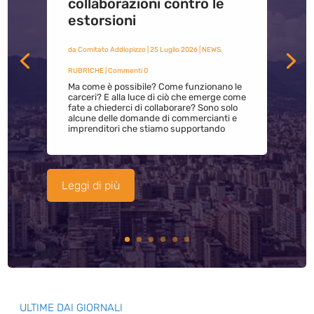
collaborazioni contro le
estorsioni
da
Comitato Addiopizzo
|
25 Luglio 2026
|
NEWS
,
RUBRICHE
| Commenti 0
Ma come è possibile? Come funzionano le
carceri? E alla luce di ciò che emerge come
fate a chiederci di collaborare? Sono solo
alcune delle domande di commercianti e
imprenditori che stiamo supportando
Leggi di più
ULTIME DAI GIORNALI