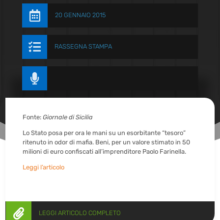

20 GENNAIO 2015

RASSEGNA STAMPA

Fonte:
Giornale di Sicilia
Lo Stato posa per ora le mani su un esorbitante “tesoro”
ritenuto in odor di mafia. Beni, per un valore stimato in 50
milioni di euro confiscati all’imprenditore Paolo Farinella.
Leggi l’articolo

LEGGI ARTICOLO COMPLETO