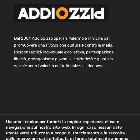
Dal 2004 Addiopizzo opera a Palermo e in Sicilia per
promuovere una rivoluzione culturale contro la mafia.
Responsabilità individuale e collettiva, partecipazione,
libertà, protagonismo giovanile, solidarietà e giustizia
sociale sono i valori in cui Addiopizzo si riconosce.
Usiamo i cookie per fornirti la miglior esperienza d'uso e
navigazione sul nostro sito web. In ogni caso nessun dato
Home
Statuto e bilancio
Contatti
utente verrà utilizzato a scopo di tracciamento e la raccolta
Privacy
Cookie
Child Protection Policy
delle interazioni sarà effettuata in forma totalmente anonima.