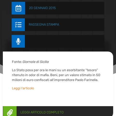

20 GENNAIO 2015

RASSEGNA STAMPA

Fonte:
Giornale di Sicilia
Lo Stato posa per ora le mani su un esorbitante “tesoro”
ritenuto in odor di mafia. Beni, per un valore stimato in 50
milioni di euro confiscati all’imprenditore Paolo Farinella.
Leggi l’articolo

LEGGI ARTICOLO COMPLETO