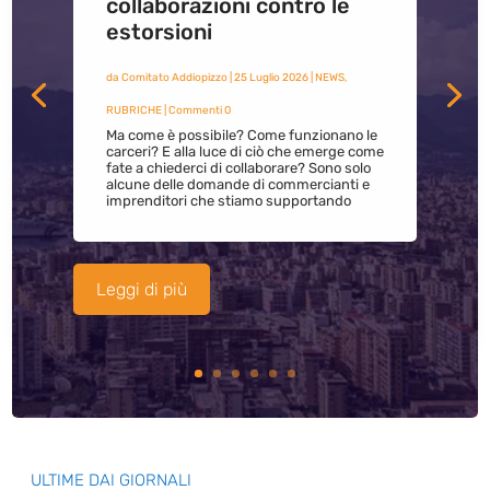
collaborazioni contro le
estorsioni
da
Comitato Addiopizzo
|
25 Luglio 2026
|
NEWS
,
RUBRICHE
| Commenti 0
Ma come è possibile? Come funzionano le
carceri? E alla luce di ciò che emerge come
fate a chiederci di collaborare? Sono solo
alcune delle domande di commercianti e
imprenditori che stiamo supportando
Leggi di più
ULTIME DAI GIORNALI