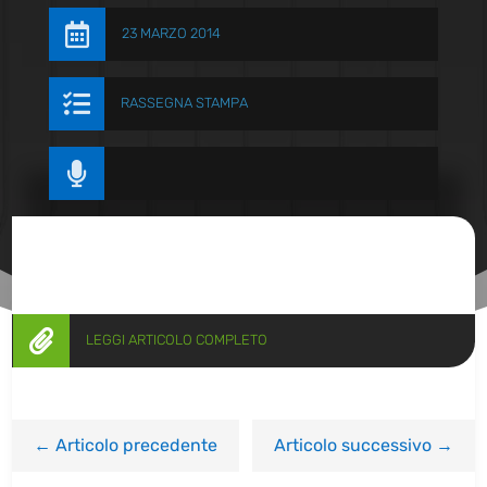

23 MARZO 2014

RASSEGNA STAMPA


LEGGI ARTICOLO COMPLETO
←
Articolo precedente
Articolo successivo
→