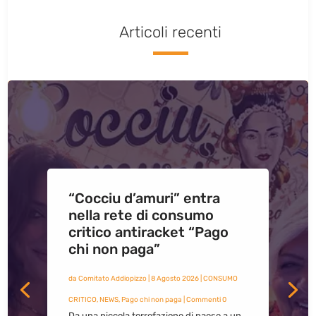
Articoli recenti
“Cocciu d’amuri” entra
nella rete di consumo
critico antiracket “Pago
chi non paga”
da
Comitato Addiopizzo
|
8 Agosto 2026
|
CONSUMO
CRITICO
,
NEWS
,
Pago chi non paga
| Commenti 0
Da una piccola torrefazione di paese a un