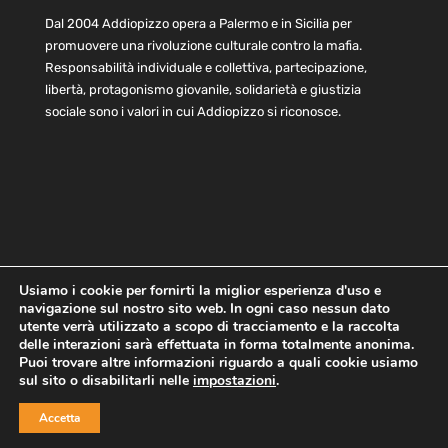
Dal 2004 Addiopizzo opera a Palermo e in Sicilia per
promuovere una rivoluzione culturale contro la mafia.
Responsabilità individuale e collettiva, partecipazione,
libertà, protagonismo giovanile, solidarietà e giustizia
sociale sono i valori in cui Addiopizzo si riconosce.
Usiamo i cookie per fornirti la miglior esperienza d'uso e
navigazione sul nostro sito web. In ogni caso nessun dato
Home
Statuto e bilancio
Contatti
utente verrà utilizzato a scopo di tracciamento e la raccolta
Privacy
Cookie
Child Protection Policy
delle interazioni sarà effettuata in forma totalmente anonima.
Puoi trovare altre informazioni riguardo a quali cookie usiamo
sul sito o disabilitarli nelle
impostazioni
.
Copyright © 2021 AddioPizzo | Tutti i diritti riservati | Sede
Accetta
Centrale: via Lincoln 131, 90133 Palermo