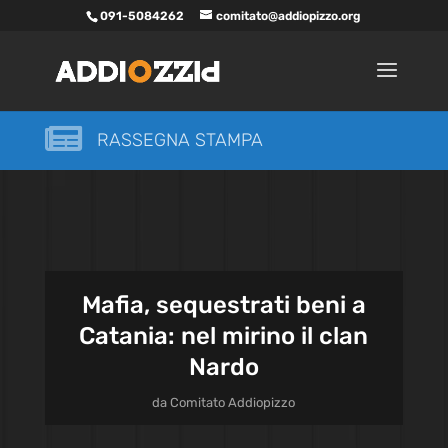
091-5084262
comitato@addiopizzo.org

RASSEGNA STAMPA
Mafia, sequestrati beni a
Catania: nel mirino il clan
Nardo
da
Comitato Addiopizzo