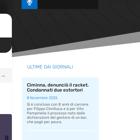

ULTIME DAI GIORNALI
→
Ciminna, denunciò il racket.
Condannati due estortori
8 Novembre 2025
Si è concluso con 8 anni di carcere
per Filippo Cimilluca e 6 per Vito
Pampinella il processo nato dalle
dichiarazioni del gestore di un bar,
che pagò per paura.