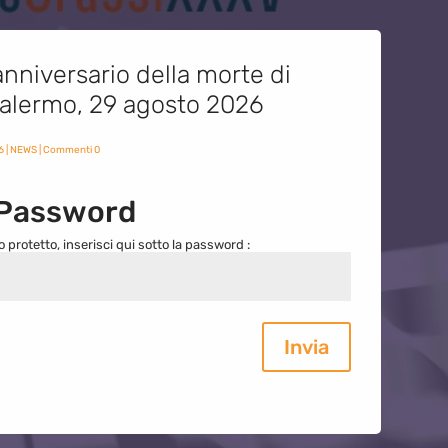
nniversario della morte di
 Palermo, 29 agosto 2026
6
|
NEWS
| Commenti 0
 Password
o protetto, inserisci qui sotto la password :
Invia