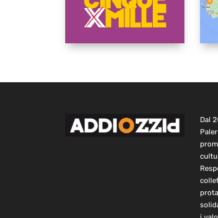
Dal 
Paler
prom
cultu
Respo
colle
prot
solid
i val