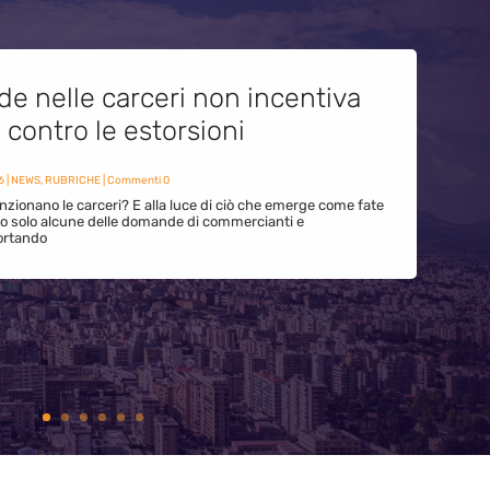
de nelle carceri non incentiva
i contro le estorsioni
6
|
NEWS
,
RUBRICHE
| Commenti 0
zionano le carceri? E alla luce di ciò che emerge come fate
ono solo alcune delle domande di commercianti e
ortando