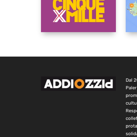
Dal 
Paler
prom
cultu
Respo
colle
prot
solid