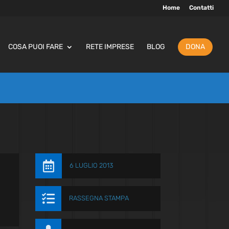
Home
Contatti
COSA PUOI FARE
RETE IMPRESE
BLOG
DONA

6 LUGLIO 2013

RASSEGNA STAMPA