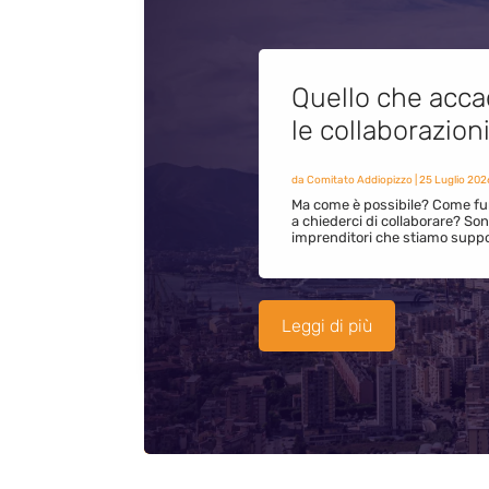
Quello che acca
le collaborazion
da
Comitato Addiopizzo
|
25 Luglio 202
Ma come è possibile? Come fun
a chiederci di collaborare? S
imprenditori che stiamo supp
Leggi di più