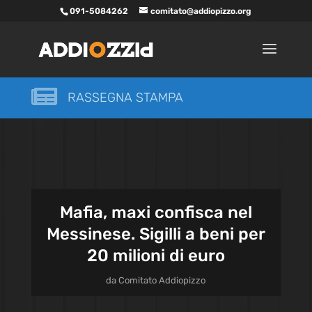
091-5084262
comitato@addiopizzo.org

RASSEGNA STAMPA
Mafia, maxi confisca nel
Messinese. Sigilli a beni per
20 milioni di euro
da
Comitato Addiopizzo