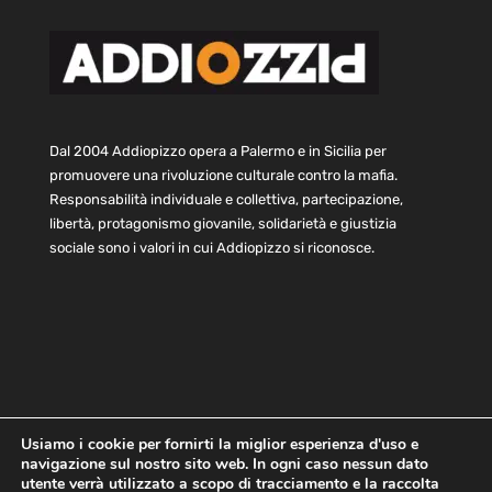
Dal 2004 Addiopizzo opera a Palermo e in Sicilia per
promuovere una rivoluzione culturale contro la mafia.
Responsabilità individuale e collettiva, partecipazione,
libertà, protagonismo giovanile, solidarietà e giustizia
sociale sono i valori in cui Addiopizzo si riconosce.
Usiamo i cookie per fornirti la miglior esperienza d'uso e
navigazione sul nostro sito web. In ogni caso nessun dato
Home
Statuto e bilancio
Contatti
utente verrà utilizzato a scopo di tracciamento e la raccolta
Privacy
Cookie
Child Protection Policy