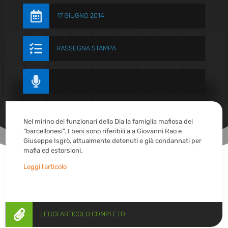

17 GIUGNO 2014

RASSEGNA STAMPA

Nel mirino dei funzionari della Dia la famiglia mafiosa dei
“barcellonesi”. I beni sono riferibili a a Giovanni Rao e
Giuseppe Isgrò, attualmente detenuti e già condannati per
mafia ed estorsioni.
Leggi l’articolo

LEGGI ARTICOLO COMPLETO