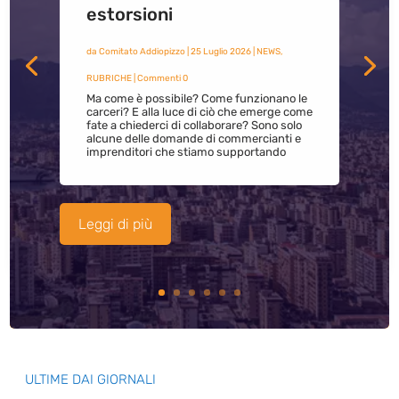
estorsioni
da
Comitato Addiopizzo
|
25 Luglio 2026
|
NEWS
,
RUBRICHE
| Commenti 0
Ma come è possibile? Come funzionano le
carceri? E alla luce di ciò che emerge come
fate a chiederci di collaborare? Sono solo
alcune delle domande di commercianti e
imprenditori che stiamo supportando
Leggi di più
ULTIME DAI GIORNALI