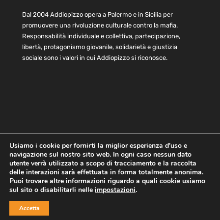
Dal 2004 Addiopizzo opera a Palermo e in Sicilia per
promuovere una rivoluzione culturale contro la mafia.
Responsabilità individuale e collettiva, partecipazione,
libertà, protagonismo giovanile, solidarietà e giustizia
sociale sono i valori in cui Addiopizzo si riconosce.
Usiamo i cookie per fornirti la miglior esperienza d'uso e
navigazione sul nostro sito web. In ogni caso nessun dato
Home
Statuto e bilancio
Contatti
utente verrà utilizzato a scopo di tracciamento e la raccolta
Privacy
Cookie
Child Protection Policy
delle interazioni sarà effettuata in forma totalmente anonima.
Puoi trovare altre informazioni riguardo a quali cookie usiamo
sul sito o disabilitarli nelle
impostazioni
.
Copyright © 2021 AddioPizzo | Tutti i diritti riservati | Sede
Accetta
Centrale: via Lincoln 131, 90133 Palermo