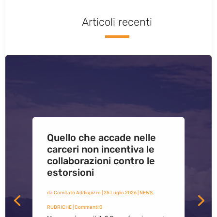
Articoli recenti
Quello che accade nelle
carceri non incentiva le
collaborazioni contro le
estorsioni
da
Comitato Addiopizzo
|
25 Luglio 2026
|
NEWS
,
RUBRICHE
| Commenti 0