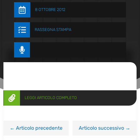

8 OTTOBRE 2012

RASSEGNA STAMPA


LEGGI ARTICOLO COMPLETO
←
Articolo precedente
Articolo successivo
→