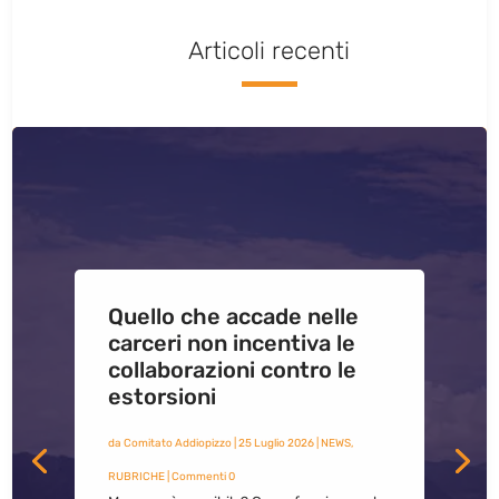
Articoli recenti
Quello che accade nelle
carceri non incentiva le
collaborazioni contro le
estorsioni
da
Comitato Addiopizzo
|
25 Luglio 2026
|
NEWS
,
RUBRICHE
| Commenti 0