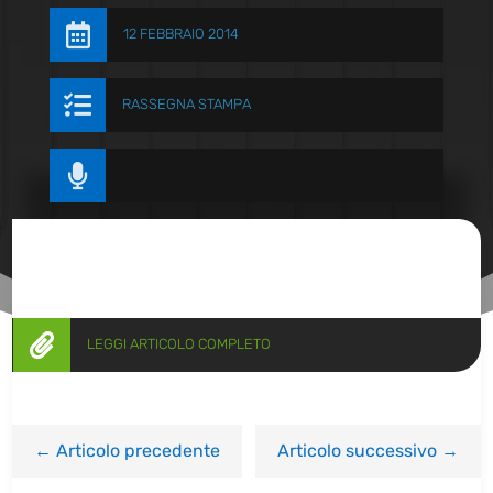

12 FEBBRAIO 2014

RASSEGNA STAMPA


LEGGI ARTICOLO COMPLETO
←
Articolo precedente
Articolo successivo
→