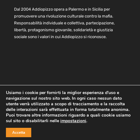
Dal 2004 Addiopizzo opera a Palermo e in Sicilia per
promuovere una rivoluzione culturale contro la mafia.
Responsabilità individuale e collettiva, partecipazione,
libertà, protagonismo giovanile, solidarietà e giustizia
sociale sono i valori in cui Addiopizzo si riconosce.
Usiamo i cookie per fornirti la miglior esperienza d'uso e
navigazione sul nostro sito web. In ogni caso nessun dato
Home
Statuto e bilancio
Contatti
utente verrà utilizzato a scopo di tracciamento e la raccolta
Privacy
Cookie
Child Protection Policy
delle interazioni sarà effettuata in forma totalmente anonima.
Puoi trovare altre informazioni riguardo a quali cookie usiamo
sul sito o disabilitarli nelle
impostazioni
.
Copyright © 2021 AddioPizzo | Tutti i diritti riservati | Sede
Accetta
Centrale: via Lincoln 131, 90133 Palermo