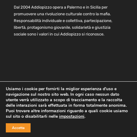
Dal 2004 Addiopizzo opera a Palermo e in Sicilia per
promuovere una rivoluzione culturale contro la mafia.
Responsabilità individuale e collettiva, partecipazione,
libertà, protagonismo giovanile, solidarietà e giustizia
sociale sono i valori in cui Addiopizzo si riconosce.
Usiamo i cookie per fornirti la miglior esperienza d'uso e
navigazione sul nostro sito web. In ogni caso nessun dato
Home
Statuto e bilancio
Contatti
utente verrà utilizzato a scopo di tracciamento e la raccolta
Privacy
Cookie
Child Protection Policy
delle interazioni sarà effettuata in forma totalmente anonima.
Puoi trovare altre informazioni riguardo a quali cookie usiamo
sul sito o disabilitarli nelle
impostazioni
.
Copyright © 2021 AddioPizzo | Tutti i diritti riservati | Sede
Accetta
Centrale: via Lincoln 131, 90133 Palermo