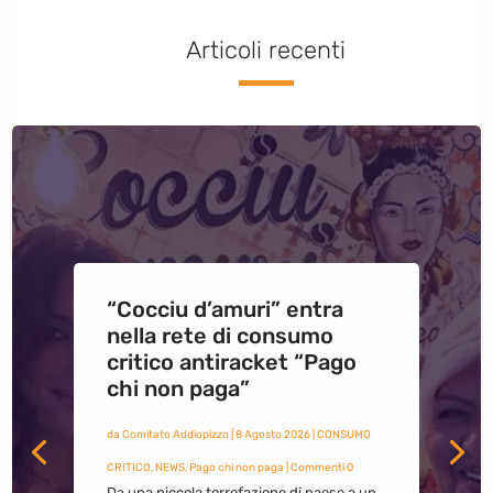
Articoli recenti
“Cocciu d’amuri” entra
nella rete di consumo
critico antiracket “Pago
chi non paga”
da
Comitato Addiopizzo
|
8 Agosto 2026
|
CONSUMO
CRITICO
,
NEWS
,
Pago chi non paga
| Commenti 0
Da una piccola torrefazione di paese a un