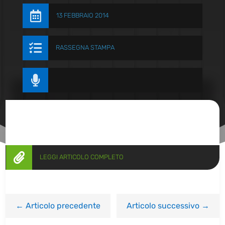

13 FEBBRAIO 2014

RASSEGNA STAMPA


LEGGI ARTICOLO COMPLETO
←
Articolo precedente
Articolo successivo
→