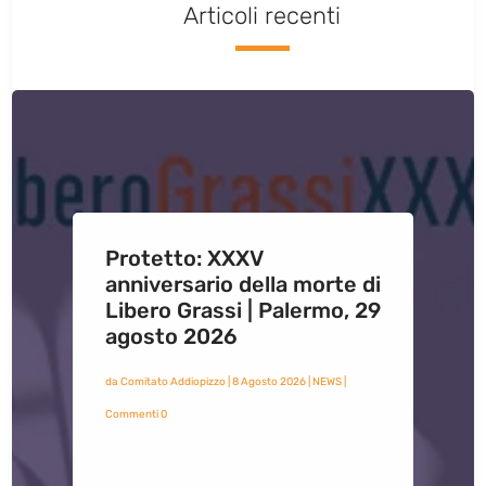
Articoli recenti
Protetto: XXXV
anniversario della morte di
Libero Grassi | Palermo, 29
agosto 2026
da
Comitato Addiopizzo
|
8 Agosto 2026
|
NEWS
|
Commenti 0