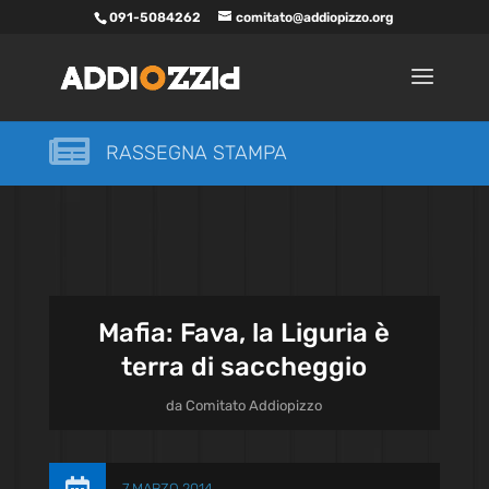
091-5084262
comitato@addiopizzo.org

RASSEGNA STAMPA
Mafia: Fava, la Liguria è
terra di saccheggio
da
Comitato Addiopizzo
7 MARZO 2014