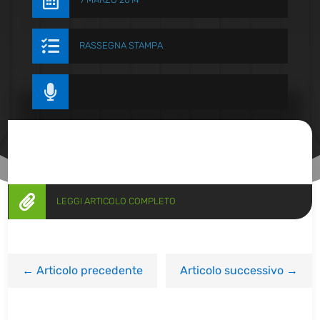


RASSEGNA STAMPA


LEGGI ARTICOLO COMPLETO
←
Articolo precedente
Articolo successivo
→