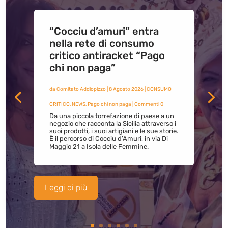
“Cocciu d’amuri” entra
nella rete di consumo
critico antiracket “Pago
chi non paga”
da
Comitato Addiopizzo
|
8 Agosto 2026
|
CONSUMO
CRITICO
,
NEWS
,
Pago chi non paga
| Commenti 0
Da una piccola torrefazione di paese a un
negozio che racconta la Sicilia attraverso i
suoi prodotti, i suoi artigiani e le sue storie.
È il percorso di Cocciu d’Amuri, in via Di
Maggio 21 a Isola delle Femmine.
Leggi di più