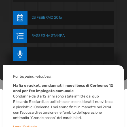

23 FEBBRAIO 2016

RASSEGNA STAMPA

Fonte:
palermotoday.it
Mafia e racket, condannati i nuovi boss di Corleone: 12
anni per l’ex impiegato comunale
Condanne da 8 a 12 anni sono state inflitte dal gup
Riccardo Ricciardi a quelli che sono considerati i nuovi boss
e picciotti di Corleone. I sei erano finiti in manette nel 2014
con l’accusa di estorsione nell’ambito dell’operazione
antimafia “Grande passo” dei carabinieri.
Leggi l’articolo