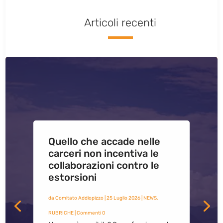
Articoli recenti
Quello che accade nelle
carceri non incentiva le
collaborazioni contro le
estorsioni
da
Comitato Addiopizzo
|
25 Luglio 2026
|
NEWS
,
RUBRICHE
| Commenti 0