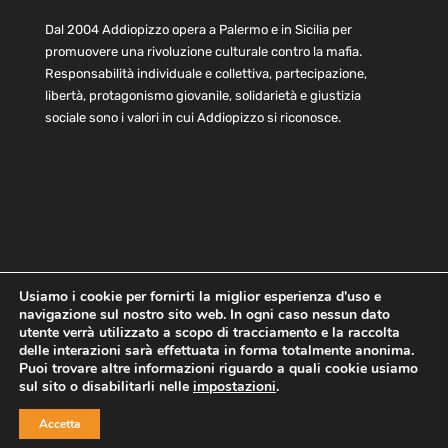
Dal 2004 Addiopizzo opera a Palermo e in Sicilia per
promuovere una rivoluzione culturale contro la mafia.
Responsabilità individuale e collettiva, partecipazione,
libertà, protagonismo giovanile, solidarietà e giustizia
sociale sono i valori in cui Addiopizzo si riconosce.
Usiamo i cookie per fornirti la miglior esperienza d'uso e
navigazione sul nostro sito web. In ogni caso nessun dato
Home
Statuto e bilancio
Contatti
utente verrà utilizzato a scopo di tracciamento e la raccolta
Privacy
Cookie
Child Protection Policy
delle interazioni sarà effettuata in forma totalmente anonima.
Puoi trovare altre informazioni riguardo a quali cookie usiamo
sul sito o disabilitarli nelle
impostazioni
.
Copyright © 2021 AddioPizzo | Tutti i diritti riservati | Sede
Accetta
Centrale: via Lincoln 131, 90133 Palermo