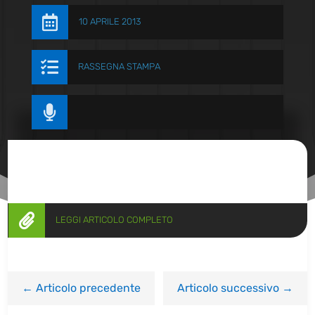

10 APRILE 2013

RASSEGNA STAMPA


LEGGI ARTICOLO COMPLETO
←
Articolo precedente
Articolo successivo
→