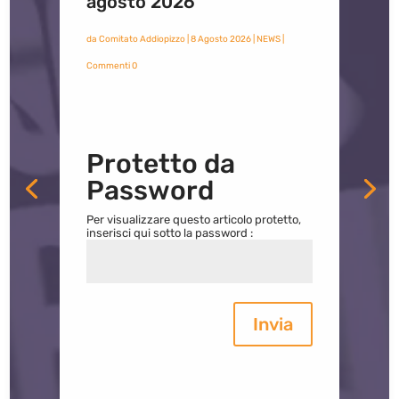
agosto 2026
da
Comitato Addiopizzo
|
8 Agosto 2026
|
NEWS
|
Commenti 0
Protetto da
Password
Per visualizzare questo articolo protetto,
inserisci qui sotto la password :
Invia