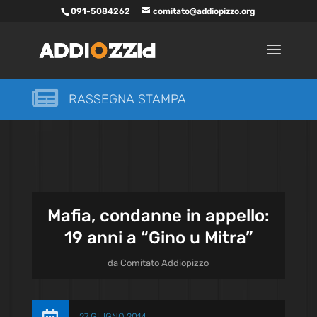
091-5084262
comitato@addiopizzo.org

RASSEGNA STAMPA
Mafia, condanne in appello:
19 anni a “Gino u Mitra”
da
Comitato Addiopizzo
27 GIUGNO 2014