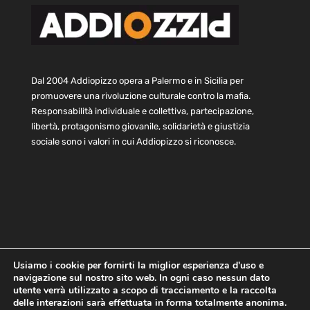
Dal 2004 Addiopizzo opera a Palermo e in Sicilia per
promuovere una rivoluzione culturale contro la mafia.
Responsabilità individuale e collettiva, partecipazione,
libertà, protagonismo giovanile, solidarietà e giustizia
sociale sono i valori in cui Addiopizzo si riconosce.
Usiamo i cookie per fornirti la miglior esperienza d'uso e
navigazione sul nostro sito web. In ogni caso nessun dato
Home
Statuto e bilancio
Contatti
utente verrà utilizzato a scopo di tracciamento e la raccolta
Privacy
Cookie
Child Protection Policy
delle interazioni sarà effettuata in forma totalmente anonima.