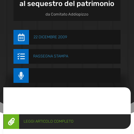
al sequestro del patrimonio
da
Comitato Addiopizzo

22 DICEMBRE 2009

RASSEGNA STAMPA


LEGGI ARTICOLO COMPLETO