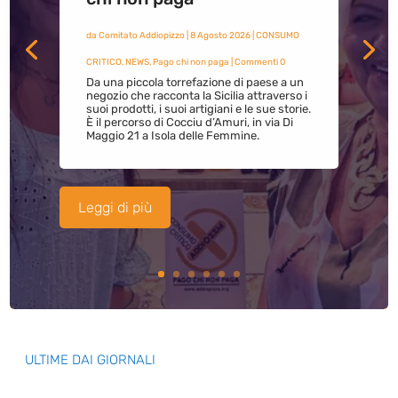
da
Comitato Addiopizzo
|
8 Agosto 2026
|
CONSUMO
CRITICO
,
NEWS
,
Pago chi non paga
| Commenti 0
Da una piccola torrefazione di paese a un
negozio che racconta la Sicilia attraverso i
suoi prodotti, i suoi artigiani e le sue storie.
È il percorso di Cocciu d’Amuri, in via Di
Maggio 21 a Isola delle Femmine.
Leggi di più
ULTIME DAI GIORNALI