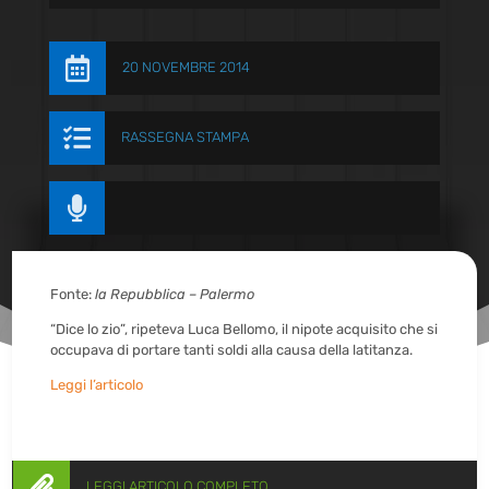

20 NOVEMBRE 2014

RASSEGNA STAMPA

Fonte:
la Repubblica – Palermo
“Dice lo zio”, ripeteva Luca Bellomo, il nipote acquisito che si
occupava di portare tanti soldi alla causa della latitanza.
Leggi l’articolo

LEGGI ARTICOLO COMPLETO