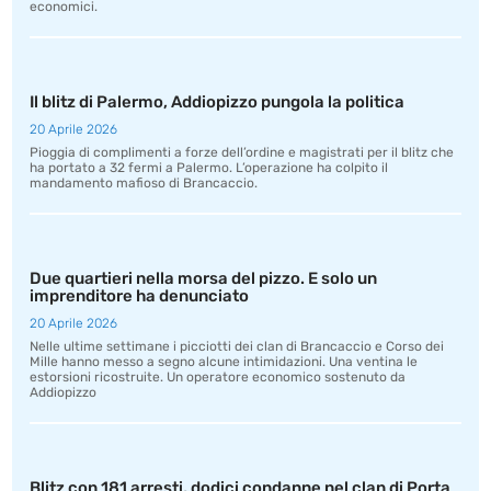
economici.
Il blitz di Palermo, Addiopizzo pungola la politica
20 Aprile 2026
Pioggia di complimenti a forze dell’ordine e magistrati per il blitz che
ha portato a 32 fermi a Palermo. L’operazione ha colpito il
mandamento mafioso di Brancaccio.
Due quartieri nella morsa del pizzo. E solo un
imprenditore ha denunciato
20 Aprile 2026
Nelle ultime settimane i picciotti dei clan di Brancaccio e Corso dei
Mille hanno messo a segno alcune intimidazioni. Una ventina le
estorsioni ricostruite. Un operatore economico sostenuto da
Addiopizzo
Blitz con 181 arresti, dodici condanne nel clan di Porta