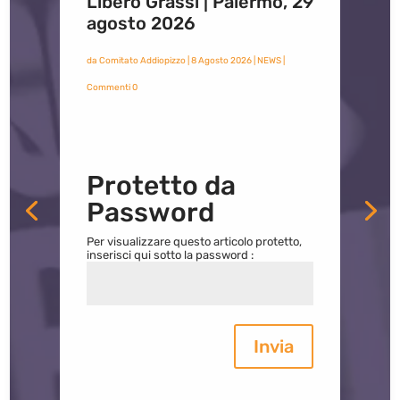
Libero Grassi | Palermo, 29
agosto 2026
da
Comitato Addiopizzo
|
8 Agosto 2026
|
NEWS
|
Commenti 0
Protetto da
Password
Per visualizzare questo articolo protetto,
inserisci qui sotto la password :
Invia