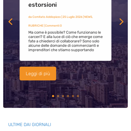
estorsioni
da
Comitato Addiopizzo
|
25 Luglio 2026
|
NEWS
,
RUBRICHE
| Commenti 0
Ma come è possibile? Come funzionano le
carceri? E alla luce di ciò che emerge come
fate a chiederci di collaborare? Sono solo
alcune delle domande di commercianti e
imprenditori che stiamo supportando
Leggi di più
ULTIME DAI GIORNALI