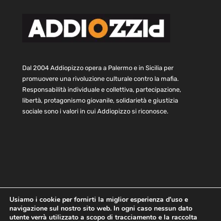
Dal 2004 Addiopizzo opera a Palermo e in Sicilia per
promuovere una rivoluzione culturale contro la mafia.
Responsabilità individuale e collettiva, partecipazione,
libertà, protagonismo giovanile, solidarietà e giustizia
sociale sono i valori in cui Addiopizzo si riconosce.
Usiamo i cookie per fornirti la miglior esperienza d'uso e
navigazione sul nostro sito web. In ogni caso nessun dato
Home
Statuto e bilancio
Contatti
utente verrà utilizzato a scopo di tracciamento e la raccolta
Privacy
Cookie
Child Protection Policy