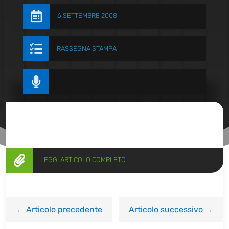

6 SETTEMBRE 2008

RASSEGNA STAMPA


LEGGI ARTICOLO COMPLETO
←
Articolo precedente
Articolo successivo
→