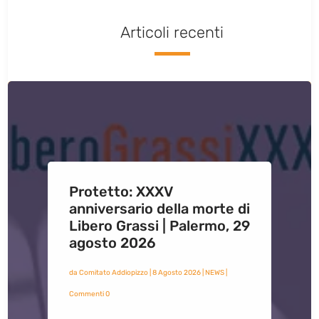
Articoli recenti
Protetto: XXXV
anniversario della morte di
Libero Grassi | Palermo, 29
agosto 2026
da
Comitato Addiopizzo
|
8 Agosto 2026
|
NEWS
|
Commenti 0