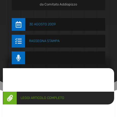
da
Comitato Addiopizzo

30 AGOSTO 2009

RASSEGNA STAMPA


LEGGI ARTICOLO COMPLETO