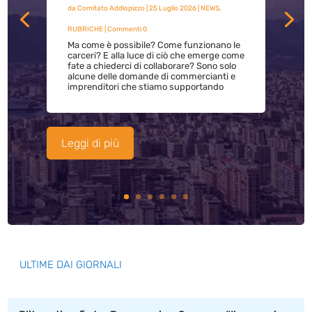
da
Comitato Addiopizzo
|
25 Luglio 2026
|
NEWS
,
RUBRICHE
| Commenti 0
Ma come è possibile? Come funzionano le
carceri? E alla luce di ciò che emerge come
fate a chiederci di collaborare? Sono solo
alcune delle domande di commercianti e
imprenditori che stiamo supportando
Leggi di più
ULTIME DAI GIORNALI