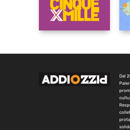
Dal 
Paler
prom
cultu
Respo
colle
prot
solid