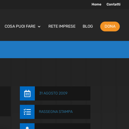
Home
Contatti
COSA PUOI FARE
RETE IMPRESE
BLOG
DONA

31 AGOSTO 2009

RASSEGNA STAMPA