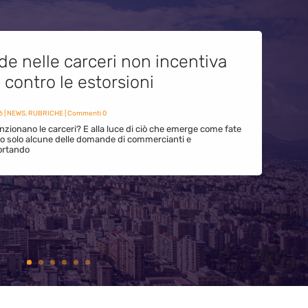
de nelle carceri non incentiva
i contro le estorsioni
6
|
NEWS
,
RUBRICHE
| Commenti 0
zionano le carceri? E alla luce di ciò che emerge come fate
ono solo alcune delle domande di commercianti e
ortando