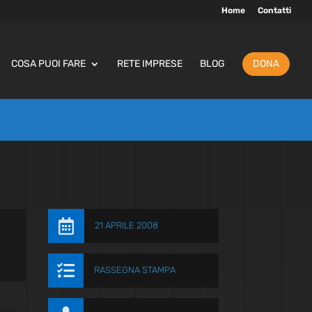
Home
Contatti
COSA PUOI FARE
RETE IMPRESE
BLOG
DONA

21 APRILE 2008

RASSEGNA STAMPA