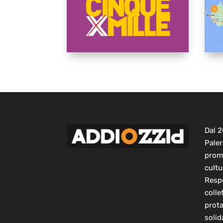
Dal 
Paler
prom
cultu
Respo
colle
prot
solid