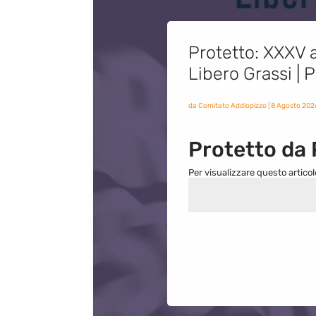
Protetto: XXXV a
Libero Grassi |
da
Comitato Addiopizzo
|
8 Agosto 202
Protetto da
Per visualizzare questo articol