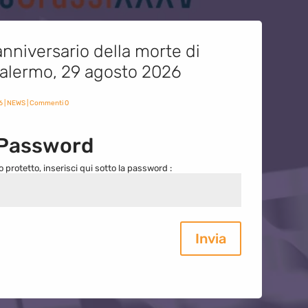
nniversario della morte di
 Palermo, 29 agosto 2026
6
|
NEWS
| Commenti 0
 Password
o protetto, inserisci qui sotto la password :
Invia