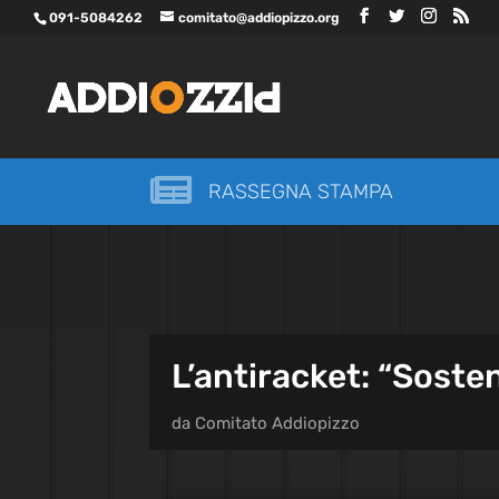
091-5084262
comitato@addiopizzo.org

RASSEGNA STAMPA
L’antiracket: “Soste
da
Comitato Addiopizzo