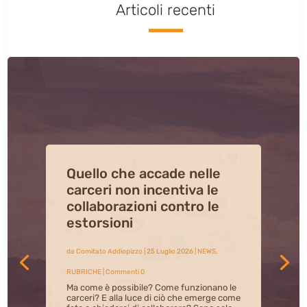
Articoli recenti
L’inclusione dei più piccoli
come antidoto alla
violenza e alla
sopraffazione mafiosa nel
territorio di San Lorenzo
da
Comitato Addiopizzo
|
23 Luglio 2026
|
ADDIOPIZZO
,