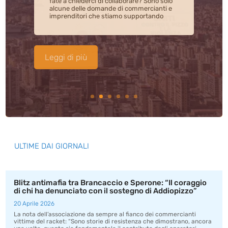
ATTIVITA' ADDIOPIZZO
,
NEWS
| Commenti 0
Abbiamo incontrato i bambini
dell’associazione “Crescere insieme si
può”, nel quartiere di Tommaso Natale, per
un laboratorio dedicato ai temi della
cittadinanza attiva e dell’impegno civile.
ULTIME DAI GIORNALI
Blitz antimafia tra Brancaccio e Sperone: “Il coraggio
di chi ha denunciato con il sostegno di Addiopizzo”
20 Aprile 2026
La nota dell’associazione da sempre al fianco dei commercianti
vittime del racket: “Sono storie di resistenza che dimostrano, ancora