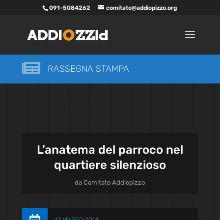
091-5084262
comitato@addiopizzo.org

RASSEGNA STAMPA
L’anatema del parroco nel
quartiere silenzioso
da
Comitato Addiopizzo
13 MARZO 2014