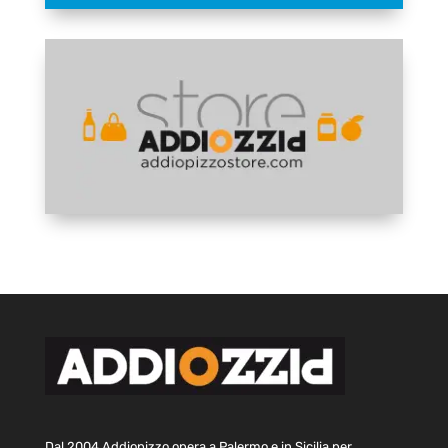
Dal 2004 Addiopizzo opera a Palermo e in Sicilia per