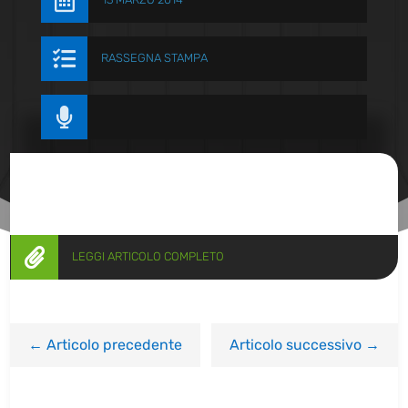


RASSEGNA STAMPA


LEGGI ARTICOLO COMPLETO
←
Articolo precedente
Articolo successivo
→