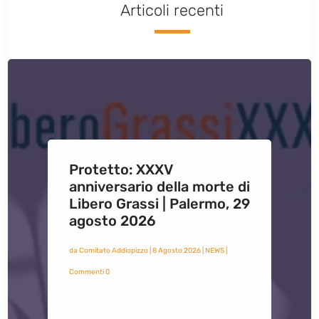
Articoli recenti
Protetto: XXXV
anniversario della morte di
Libero Grassi | Palermo, 29
agosto 2026
da
Comitato Addiopizzo
|
8 Agosto 2026
|
NEWS
|
Commenti 0