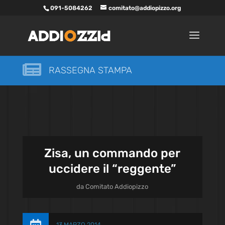
091-5084262
comitato@addiopizzo.org

RASSEGNA STAMPA
Zisa, un commando per
uccidere il “reggente”
da
Comitato Addiopizzo
13 MARZO 2014