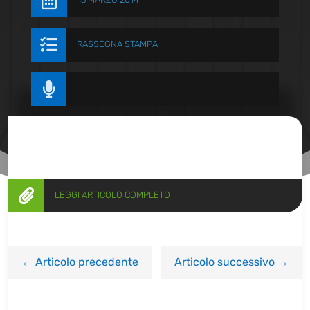


RASSEGNA STAMPA


LEGGI ARTICOLO COMPLETO
←
Articolo precedente
Articolo successivo
→