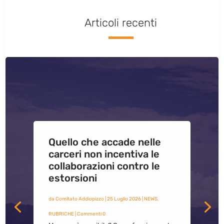
Articoli recenti
Quello che accade nelle
carceri non incentiva le
collaborazioni contro le
estorsioni
da
Comitato Addiopizzo
|
25 Luglio 2026
|
NEWS
,
RUBRICHE
| Commenti 0