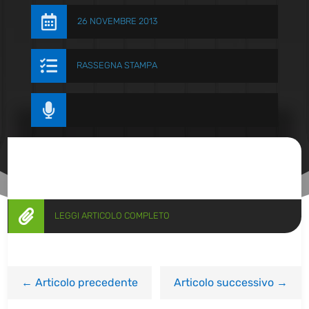

26 NOVEMBRE 2013

RASSEGNA STAMPA


LEGGI ARTICOLO COMPLETO
←
Articolo precedente
Articolo successivo
→