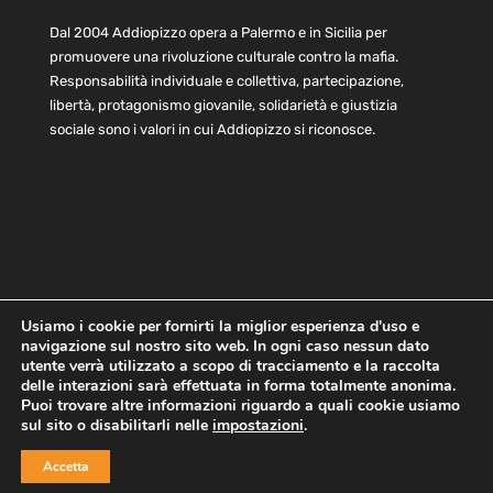
Dal 2004 Addiopizzo opera a Palermo e in Sicilia per
promuovere una rivoluzione culturale contro la mafia.
Responsabilità individuale e collettiva, partecipazione,
libertà, protagonismo giovanile, solidarietà e giustizia
sociale sono i valori in cui Addiopizzo si riconosce.
Usiamo i cookie per fornirti la miglior esperienza d'uso e
navigazione sul nostro sito web. In ogni caso nessun dato
Home
Statuto e bilancio
Contatti
utente verrà utilizzato a scopo di tracciamento e la raccolta
Privacy
Cookie
Child Protection Policy
delle interazioni sarà effettuata in forma totalmente anonima.
Puoi trovare altre informazioni riguardo a quali cookie usiamo
sul sito o disabilitarli nelle
impostazioni
.
Copyright © 2021 AddioPizzo | Tutti i diritti riservati | Sede
Accetta
Centrale: via Lincoln 131, 90133 Palermo