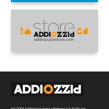
Dal 2004 Addiopizzo opera a Palermo e in Sicilia per