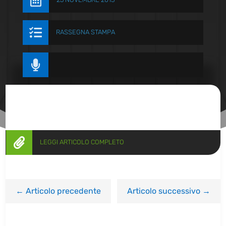


RASSEGNA STAMPA


LEGGI ARTICOLO COMPLETO
←
Articolo precedente
Articolo successivo
→