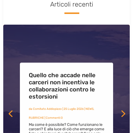
Articoli recenti
Quello che accade nelle
carceri non incentiva le
collaborazioni contro le
estorsioni
da
Comitato Addiopizzo
|
25 Luglio 2026
|
NEWS
,
RUBRICHE
| Commenti 0
Ma come è possibile? Come funzionano le
carceri? E alla luce di ciò che emerge come