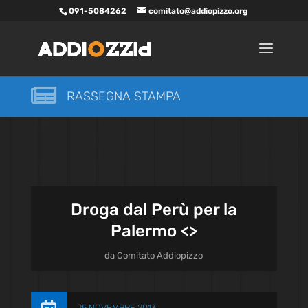
091-5084262
comitato@addiopizzo.org

RASSEGNA STAMPA
Droga dal Perù per la
Palermo <
>
da
Comitato Addiopizzo
25 NOVEMBRE 2013