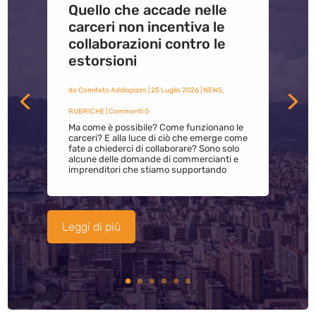
Quello che accade nelle
carceri non incentiva le
collaborazioni contro le
estorsioni
da
Comitato Addiopizzo
|
25 Luglio 2026
|
NEWS
,
RUBRICHE
| Commenti 0
Ma come è possibile? Come funzionano le
carceri? E alla luce di ciò che emerge come
fate a chiederci di collaborare? Sono solo
alcune delle domande di commercianti e
imprenditori che stiamo supportando
Leggi di più