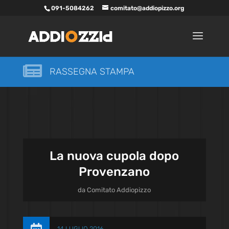
091-5084262
comitato@addiopizzo.org

RASSEGNA STAMPA
La nuova cupola dopo
Provenzano
da
Comitato Addiopizzo
14 LUGLIO 2016