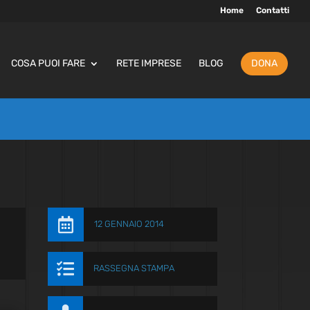
Home
Contatti
COSA PUOI FARE
RETE IMPRESE
BLOG
DONA

12 GENNAIO 2014

RASSEGNA STAMPA