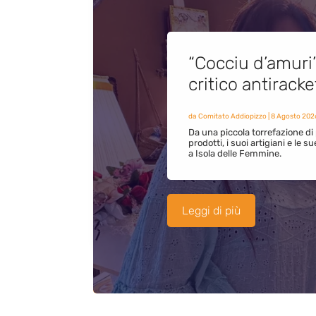
“Cocciu d’amuri
critico antirack
da
Comitato Addiopizzo
|
8 Agosto 202
Da una piccola torrefazione di 
prodotti, i suoi artigiani e le s
a Isola delle Femmine.
Leggi di più