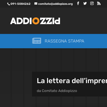
091-5084262
comitato@addiopizzo.org

RASSEGNA STAMPA
La lettera dell’impre
da
Comitato Addiopizzo