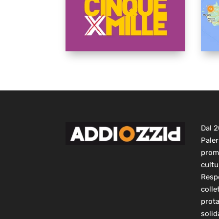
Dal 
Paler
prom
cultu
Respo
colle
prot
solid