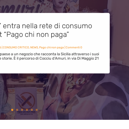
” entra nella rete di consumo
et “Pago chi non paga”
6
|
CONSUMO CRITICO
,
NEWS
,
Pago chi non paga
| Commenti 0
paese a un negozio che racconta la Sicilia attraverso i suoi
ue storie. È il percorso di Cocciu d’Amuri, in via Di Maggio 21