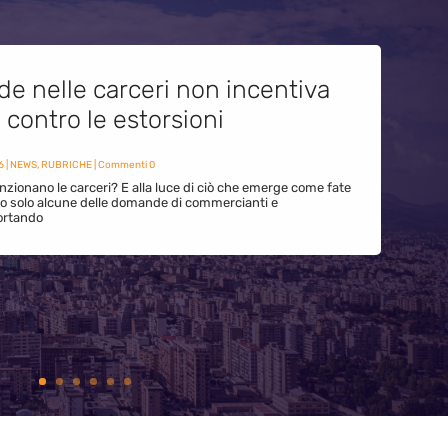
de nelle carceri non incentiva
i contro le estorsioni
6
|
NEWS
,
RUBRICHE
| Commenti 0
zionano le carceri? E alla luce di ciò che emerge come fate
ono solo alcune delle domande di commercianti e
ortando