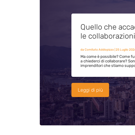
Quello che acca
le collaborazion
da
Comitato Addiopizzo
|
25 Luglio 202
Ma come è possibile? Come fun
a chiederci di collaborare? S
imprenditori che stiamo supp
Leggi di più