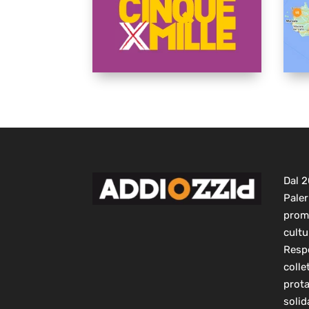
Dal 
Paler
prom
cultu
Respo
colle
prot
solid