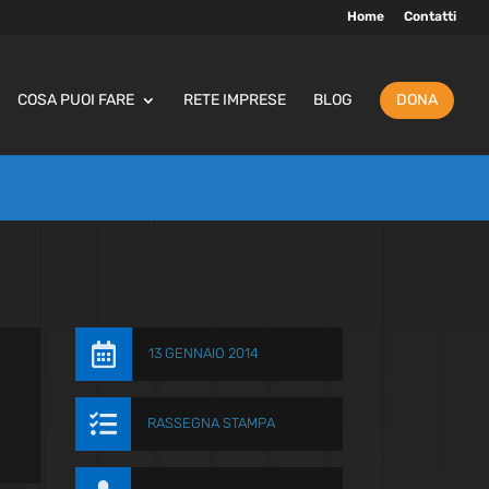
Home
Contatti
COSA PUOI FARE
RETE IMPRESE
BLOG
DONA

13 GENNAIO 2014

RASSEGNA STAMPA