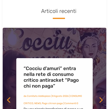
Articoli recenti
“Cocciu d’amuri” entra
nella rete di consumo
critico antiracket “Pago
chi non paga”
da
Comitato Addiopizzo
|
8 Agosto 2026
|
CONSUMO
CRITICO
,
NEWS
,
Pago chi non paga
| Commenti 0
Da una piccola torrefazione di paese a un