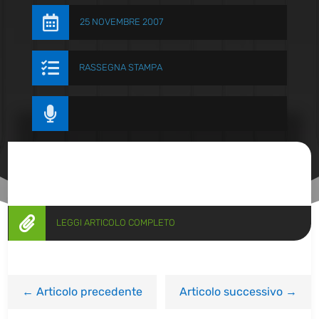

25 NOVEMBRE 2007

RASSEGNA STAMPA


LEGGI ARTICOLO COMPLETO
←
Articolo precedente
Articolo successivo
→