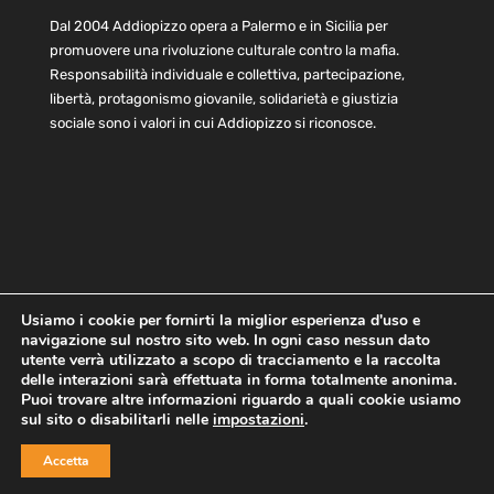
Dal 2004 Addiopizzo opera a Palermo e in Sicilia per
promuovere una rivoluzione culturale contro la mafia.
Responsabilità individuale e collettiva, partecipazione,
libertà, protagonismo giovanile, solidarietà e giustizia
sociale sono i valori in cui Addiopizzo si riconosce.
Usiamo i cookie per fornirti la miglior esperienza d'uso e
navigazione sul nostro sito web. In ogni caso nessun dato
Home
Statuto e bilancio
Contatti
utente verrà utilizzato a scopo di tracciamento e la raccolta
Privacy
Cookie
Child Protection Policy
delle interazioni sarà effettuata in forma totalmente anonima.
Puoi trovare altre informazioni riguardo a quali cookie usiamo
sul sito o disabilitarli nelle
impostazioni
.
Copyright © 2021 AddioPizzo | Tutti i diritti riservati | Sede
Accetta
Centrale: via Lincoln 131, 90133 Palermo