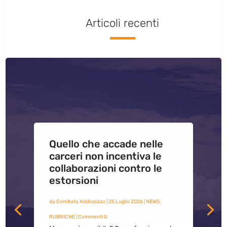
Articoli recenti
Quello che accade nelle
carceri non incentiva le
collaborazioni contro le
estorsioni
da
Comitato Addiopizzo
|
25 Luglio 2026
|
NEWS
,
RUBRICHE
| Commenti 0