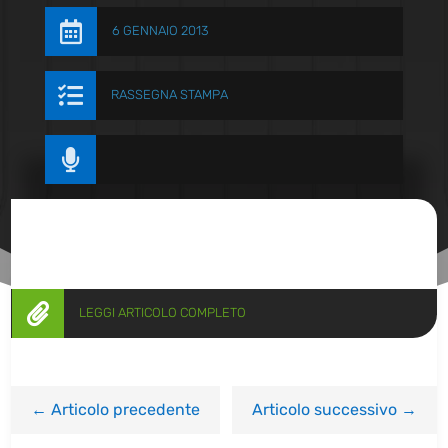

6 GENNAIO 2013

RASSEGNA STAMPA


LEGGI ARTICOLO COMPLETO
←
Articolo precedente
Articolo successivo
→