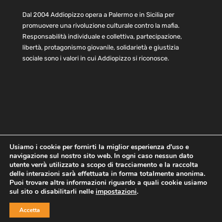
Dal 2004 Addiopizzo opera a Palermo e in Sicilia per
promuovere una rivoluzione culturale contro la mafia.
Responsabilità individuale e collettiva, partecipazione,
libertà, protagonismo giovanile, solidarietà e giustizia
sociale sono i valori in cui Addiopizzo si riconosce.
Usiamo i cookie per fornirti la miglior esperienza d'uso e
navigazione sul nostro sito web. In ogni caso nessun dato
Home
Statuto e bilancio
Contatti
utente verrà utilizzato a scopo di tracciamento e la raccolta
Privacy
Cookie
Child Protection Policy
delle interazioni sarà effettuata in forma totalmente anonima.
Puoi trovare altre informazioni riguardo a quali cookie usiamo
sul sito o disabilitarli nelle
impostazioni
.
Copyright © 2021 AddioPizzo | Tutti i diritti riservati | Sede
Accetta
Centrale: via Lincoln 131, 90133 Palermo