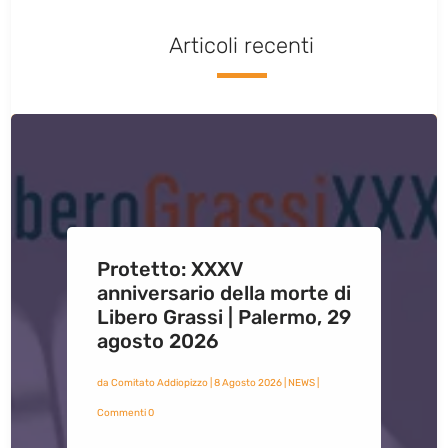
Articoli recenti
Protetto: XXXV
anniversario della morte di
Libero Grassi | Palermo, 29
agosto 2026
da
Comitato Addiopizzo
|
8 Agosto 2026
|
NEWS
|
Commenti 0