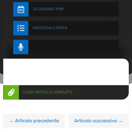

24 GENNAIO 1998

RASSEGNA STAMPA


LEGGI ARTICOLO COMPLETO
←
Articolo precedente
Articolo successivo
→