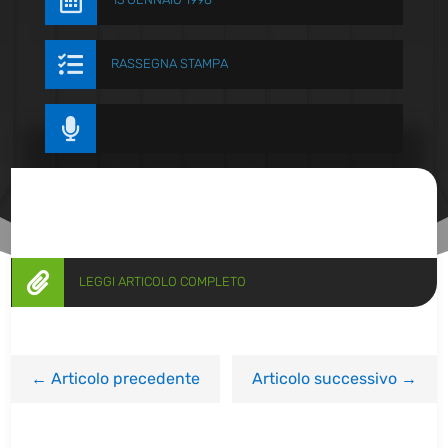


RASSEGNA STAMPA


LEGGI ARTICOLO COMPLETO
←
Articolo precedente
Articolo successivo
→