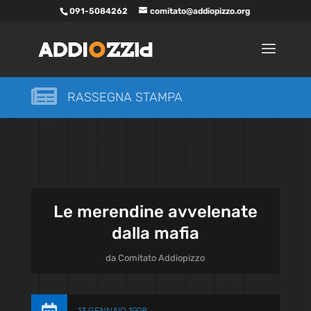
091-5084262
comitato@addiopizzo.org

RASSEGNA STAMPA
Le merendine avvelenate
dalla mafia
da
Comitato Addiopizzo
13 GENNAIO 1998