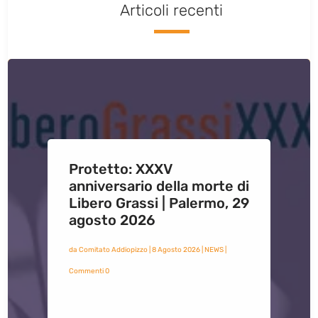
Articoli recenti
Protetto: XXXV
anniversario della morte di
Libero Grassi | Palermo, 29
agosto 2026
da
Comitato Addiopizzo
|
8 Agosto 2026
|
NEWS
|
Commenti 0