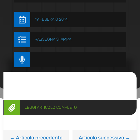

19 FEBBRAIO 2014

RASSEGNA STAMPA


LEGGI ARTICOLO COMPLETO
←
Articolo precedente
Articolo successivo
→