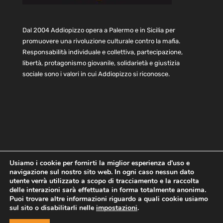
Dal 2004 Addiopizzo opera a Palermo e in Sicilia per
promuovere una rivoluzione culturale contro la mafia.
Responsabilità individuale e collettiva, partecipazione,
libertà, protagonismo giovanile, solidarietà e giustizia
sociale sono i valori in cui Addiopizzo si riconosce.
Usiamo i cookie per fornirti la miglior esperienza d'uso e
navigazione sul nostro sito web. In ogni caso nessun dato
Home
Statuto e bilancio
Contatti
utente verrà utilizzato a scopo di tracciamento e la raccolta
Privacy
Cookie
Child Protection Policy
delle interazioni sarà effettuata in forma totalmente anonima.
Puoi trovare altre informazioni riguardo a quali cookie usiamo
sul sito o disabilitarli nelle
impostazioni
.
Copyright © 2021 AddioPizzo | Tutti i diritti riservati | Sede