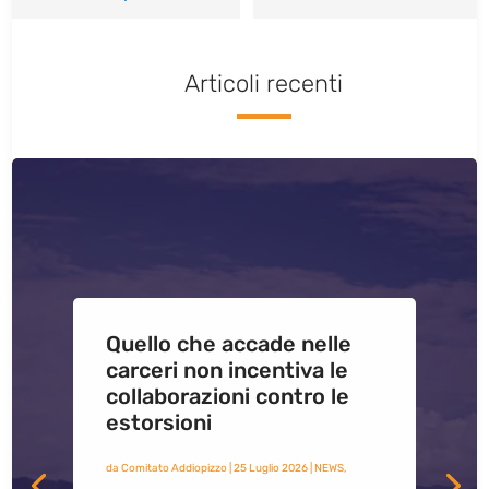
Articoli recenti
Quello che accade nelle
carceri non incentiva le
collaborazioni contro le
estorsioni
da
Comitato Addiopizzo
|
25 Luglio 2026
|
NEWS
,