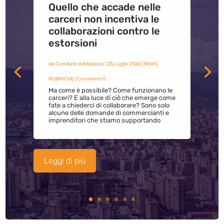
Quello che accade nelle
carceri non incentiva le
collaborazioni contro le
estorsioni
da
Comitato Addiopizzo
|
25 Luglio 2026
|
NEWS
,
RUBRICHE
| Commenti 0
Ma come è possibile? Come funzionano le
carceri? E alla luce di ciò che emerge come
fate a chiederci di collaborare? Sono solo
alcune delle domande di commercianti e
imprenditori che stiamo supportando
Leggi di più