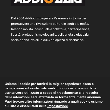
Dal 2004 Addiopizzo opera a Palermo e in Sicilia per
promuovere una rivoluzione culturale contro la mafia.
Responsabilità individuale e collettiva, partecipazione,
libertà, protagonismo giovanile, solidarietà e giustizia
sociale sono i valori in cui Addiopizzo si riconosce.
Usiamo i cookie per fornirti la miglior esperienza d'uso e
navigazione sul nostro sito web. In ogni caso nessun dato
Home
Statuto e bilancio
Contatti
utente verrà utilizzato a scopo di tracciamento e la raccolta
Privacy
Cookie
Child Protection Policy
delle interazioni sarà effettuata in forma totalmente anonima.
Puoi trovare altre informazioni riguardo a quali cookie usiamo
sul sito o disabilitarli nelle
impostazioni
.