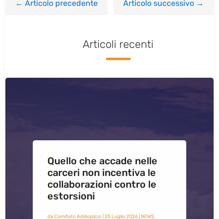
←
Articolo precedente
Articolo successivo
→
Articoli recenti
Quello che accade nelle
carceri non incentiva le
collaborazioni contro le
estorsioni
da
Comitato Addiopizzo
|
25 Luglio 2026
|
NEWS
,