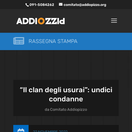
091-5084262
comitato@addiopizzo.org

RASSEGNA STAMPA
“Il clan degli usurai”: undici
condanne
da
Comitato Addiopizzo
22 NOVEMBRE 2022