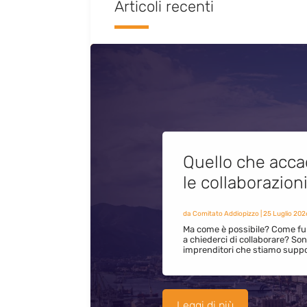
Articoli recenti
Quello che acca
le collaborazion
da
Comitato Addiopizzo
|
25 Luglio 202
Ma come è possibile? Come fun
a chiederci di collaborare? S
imprenditori che stiamo supp
Leggi di più