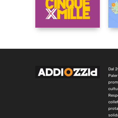
Dal 
Paler
prom
cultu
Respo
colle
prot
solid