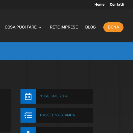
Home
Contatti
COSA PUOI FARE
RETE IMPRESE
BLOG
DONA

11 GIUGNO 2014

RASSEGNA STAMPA