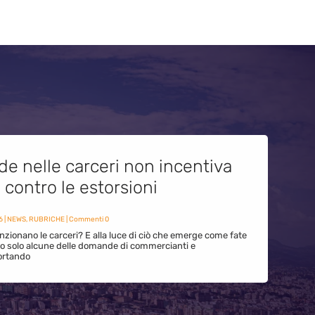
de nelle carceri non incentiva
i contro le estorsioni
6
|
NEWS
,
RUBRICHE
| Commenti 0
zionano le carceri? E alla luce di ciò che emerge come fate
ono solo alcune delle domande di commercianti e
ortando